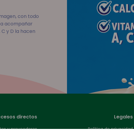
imagen, con todo
para acompañar
 C y D la hacen
cesos directos
Legales
ntes y proveedores
Política de privacidad