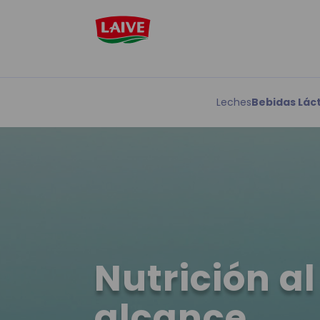
Leches
Bebidas Lác
Nutrición al
alcance