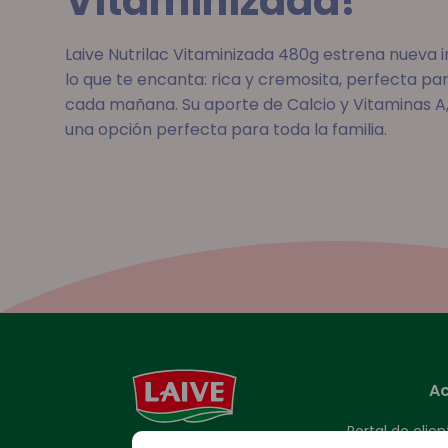
Vitaminizada!
Laive Nutrilac Vitaminizada 480g estrena nueva 
lo que te encanta: rica y cremosita, perfecta 
cada mañana. Su aporte de Calcio y Vitaminas A,
una opción perfecta para toda la familia.
Ac
Portal de clie