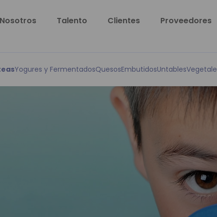
Nosotros
Talento
Clientes
Proveedores
teas
Yogures y Fermentados
Quesos
Embutidos
Untables
Vegetale