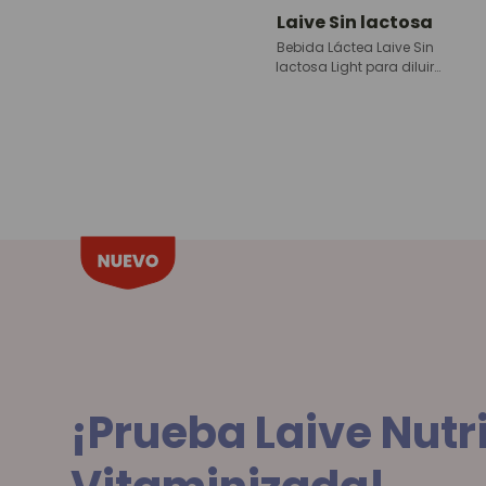
Laive Sin lactosa
La Preferida
Bebida Láctea Laive Sin
Bebida Láctea Clásica La
lactosa Light para diluir
Preferida lista para
caja
480 g
consumir bolsa
800 ml
¡Prueba Laive Nutr