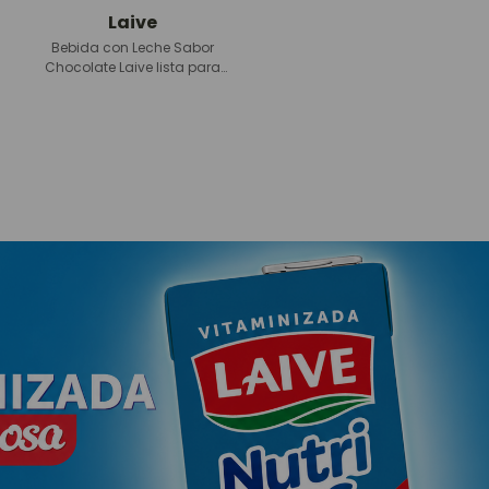
Yopi
Laive Sin lactosa
Bebida Lactea Sabor
Bebida Láctea Laive Sin
Chocolate caja 170 ml
lactosa para diluir caja
480 g