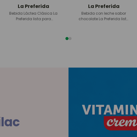
La Preferida
Laive
Bebida con leche sabor
Bebida con Leche Sabor
chocolate La Preferida lista
Chocolate Laive lista para
para consumir bolsa
800 ml
consumir bolsa 8
00 ml
ilac