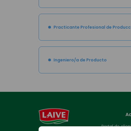
Practicante Profesional de Producc
Ingeniero/a de Producto
Ac
Portal de clie