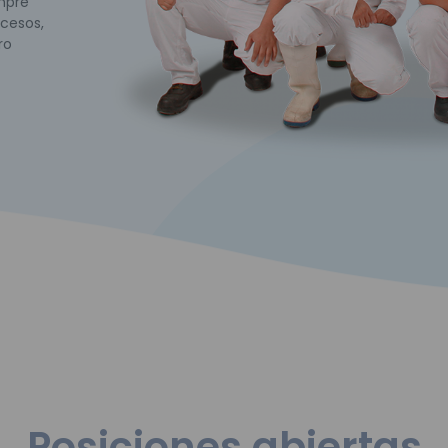
empre
cesos,
ro
Posiciones abiertas